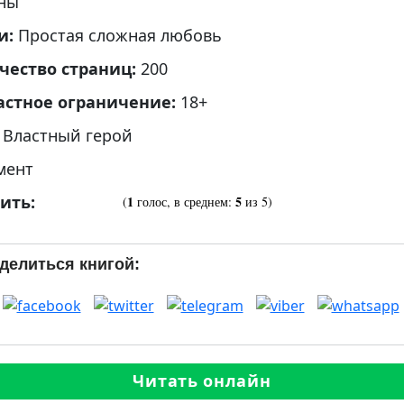
ны
и:
Простая сложная любовь
чество страниц:
200
астное ограничение:
18+
:
Властный герой
мент
ить:
1
5
(
голос, в среднем:
из 5)
делиться книгой:
Читать онлайн