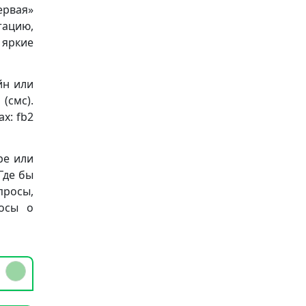
ервая»
ацию,
 яркие
йн или
(смс).
х: fb2
ре или
Где бы
просы,
осы о