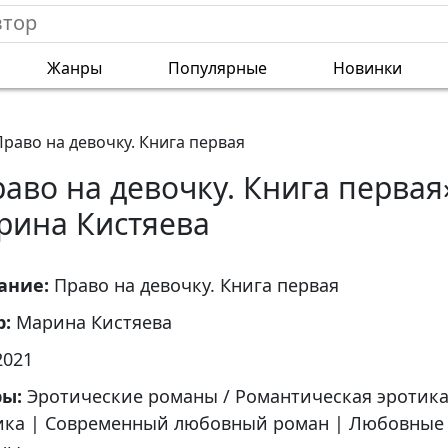
Жанры
Популярные
Новинки
Право на девочку. Книга первая
аво на девочку. Книга первая
рина Кистяева
ание:
Право на девочку. Книга первая
р:
Марина Кистяева
2021
ры:
Эротические романы / Романтическая эротик
ика
|
Современный любовный роман
|
Любовные