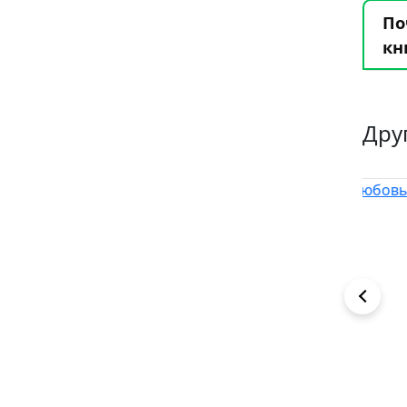
По
кн
Дру
1
7
6