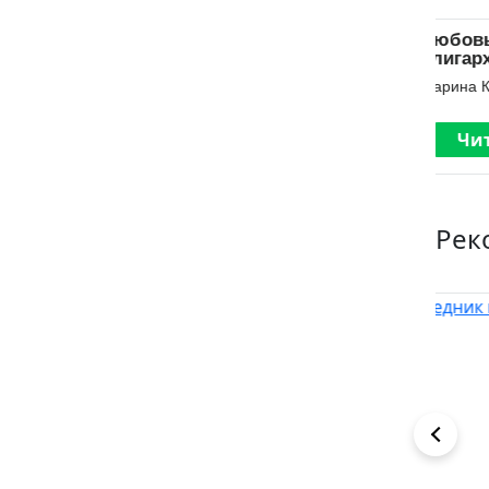
Бесправная
Любовь
Пр
любовь
олигарха
Ма
Марина Кистяева
Марина Кистяева
Читать
Читать
Рек