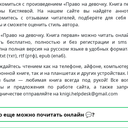
комиться с произведением «Право на девочку. Книга п
ны Кистяевой. На нашем сайте вы найдёте аннот
омитесь с отзывами читателей, подберёте для себя
ы и сможете оценить стиль автора.
 «Право на девочку. Книга первая» можно читать онла
ть бесплатно, полностью и без регистрации и sms 
пна полная версия на русском языке в удобных формата
txt (тхт), rtf (ртф), epub (епаб).
ждайтесь чтением как на телефоне, айфоне, компьюте
ронной книге, так и на планшетах и других устройствах. 
 были — любимая книга всегда под рукой! Все во
бы и предложения по работе сайта, а также запр
дничестве отправляйте на knigi.helpdesk@gmail.com
о еще можно почитать онлайн 💬?