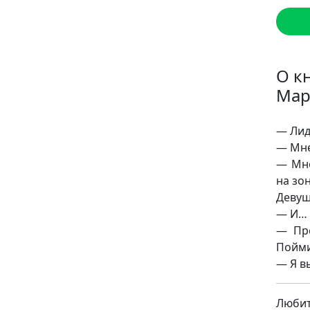
О к
Мар
— Лид
— Мне
— Мно
на зон
Девуш
— И… 
— Пре
Пойми
— Я в
Люби