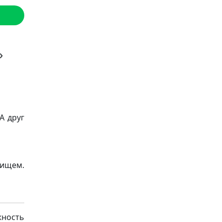
»
А друг
рищем.
ность