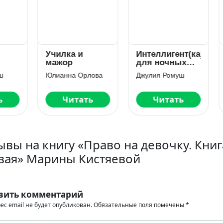
илка и
Интеллигент(ка)
Игры мажор
жор
для ночных
Хочу играть 
утех
тебя
ианна Орлова
Джулия Ромуш
Дина Ареева
Читать
Читать
Читать
ывы на книгу «Право на девочку. Книг
вая» Марины Кистяевой
вить комментарий
ес email не будет опубликован.
Обязательные поля помечены
*