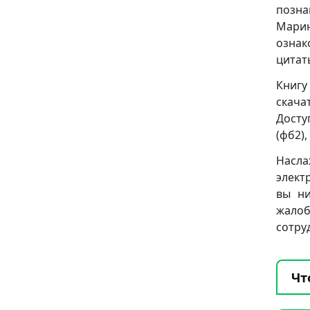
позна
Мари
ознак
цитат
Книгу
скача
Досту
(фб2), 
Насла
элект
вы ни
жало
сотру
Чт