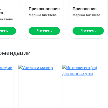
икосновение
Присвоение
Право на
девочку. Кни
рина Кистяева
Марина Кистяева
вторая
Марина Кистяе
Читать
Читать
Читать
омендации