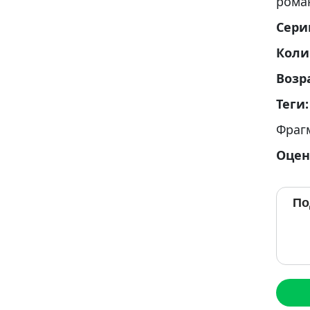
рома
Сери
Коли
Возр
Теги
Фраг
Оцен
По