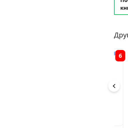
кн
Дру
2
7
6