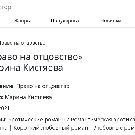
Жанры
Популярные
Новинки
Право на отцовство
аво на отцовство»
рина Кистяева
ание:
Право на отцовство
р:
Марина Кистяева
2021
ры:
Эротические романы / Романтическая эротик
ика
|
Короткий любовный роман
|
Любовные ром