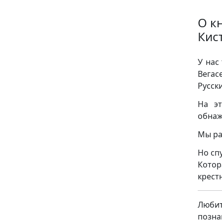
О к
Кис
У нас
Вегас
Русск
На эт
обнаж
Мы ра
Но сп
Котор
крест
Люби
позна