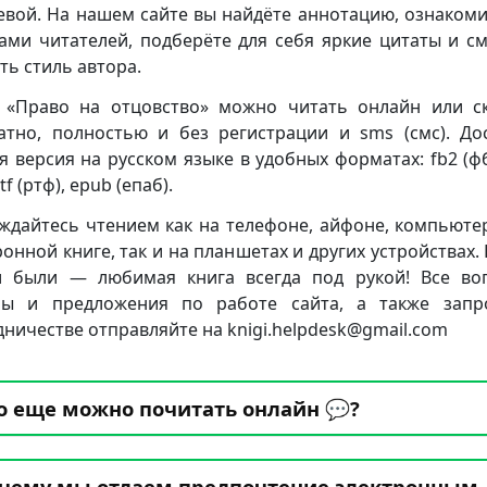
евой. На нашем сайте вы найдёте аннотацию, ознакоми
ами читателей, подберёте для себя яркие цитаты и с
ть стиль автора.
 «Право на отцовство» можно читать онлайн или с
атно, полностью и без регистрации и sms (смс). До
я версия на русском языке в удобных форматах: fb2 (фб2
rtf (ртф), epub (епаб).
ждайтесь чтением как на телефоне, айфоне, компьюте
ронной книге, так и на планшетах и других устройствах. 
 были — любимая книга всегда под рукой! Все во
бы и предложения по работе сайта, а также запр
дничестве отправляйте на knigi.helpdesk@gmail.com
о еще можно почитать онлайн 💬?
чему мы отдаем предпочтение электронным