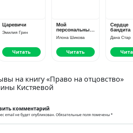
ревичи
Мой
Сердце
персональный
бандита
илия Грин
Бес, или
Илона Шикова
Дана Стар
Страсть без
тормозов
Читать
Читать
Читать
ывы на книгу «Право на отцовство»
ины Кистяевой
вить комментарий
ес email не будет опубликован.
Обязательные поля помечены
*