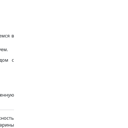
емся в
уем.
ядом с
менную
ность
Марины