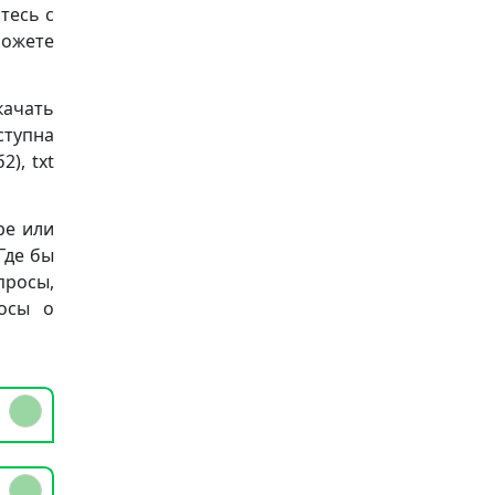
тесь с
можете
качать
ступна
), txt
ре или
Где бы
просы,
осы о