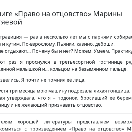
ниге «Право на отцовство» Марины
тяевой
 традиция — раз в несколько лет мы с парнями собира
е и кутим. По-взрослому. Пьянки, казино, дебоши.
ие отдыхают… Почему бы и нет? Можем. Умеем. Практик
от раз я проснулся в третьесортной гостинице р
енной малышкой и… кольцом на безымянном пальце.
звелись. Я почти не помнил её лица.
устя три месяца мою машину подрезала лихая гонщица.
ая утверждала, что я – подонок, бросивший её бере
ницу и не желающий признавать отцовство.
телям хорошей литературы представляем возмож
комиться с произведением «Право на отцовство» 