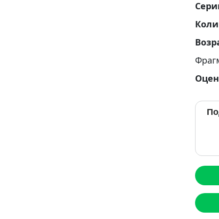
Сери
Коли
Возр
Фраг
Оцен
По