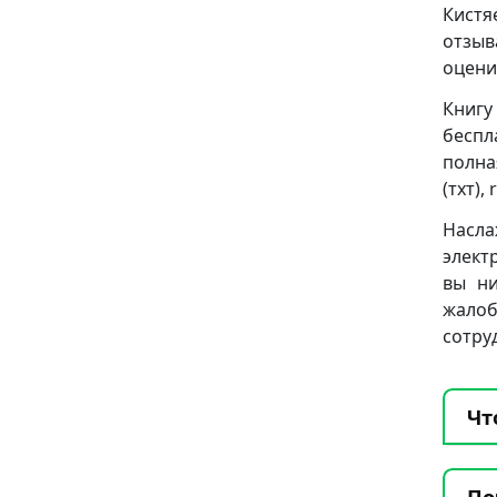
Кистя
отзыв
оцени
Книгу
беспл
полна
(тхт), 
Насла
элект
вы ни
жало
сотру
Чт
По