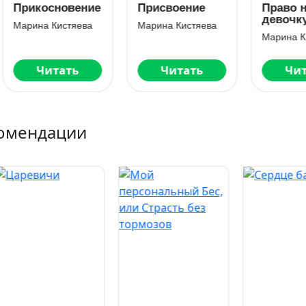
икосновение
Присвоение
Право на
девочку. Кни
рина Кистяева
Марина Кистяева
вторая
Марина Кистяе
Читать
Читать
Читать
омендации