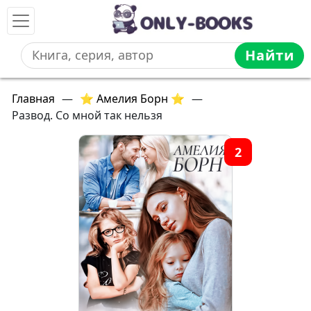
Найти
Главная
—
⭐ Амелия Борн ⭐
—
Развод. Со мной так нельзя
2