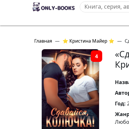
Главная
—
⭐ Кристина Майер ⭐
—
С
«Сд
4
Кр
Назв
Авто
Год:
Жан
Любо