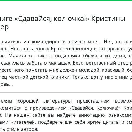
ниге «Сдавайся, колючка!» Кристины
ер
одитель из командировки привез мне… Нет, не ал
чек. Новорожденных братьев-близнецов, которых нагу
не. Мачеха от такого подарочка сбежала из дома, 
 свалилась забота о малышах. Безответственный отец 
место него помогать мне должен молодой, красивый, б
лец частной детской клиники. Только вот у нас с ним 
бовь…
телям хорошей литературы представляем возмож
комиться с произведением «Сдавайся, колючка!» Кр
. На нашем сайте вы найдёте аннотацию, ознакоми
ами читателей, подберёте для себя яркие цитаты и с
ть стиль автора.