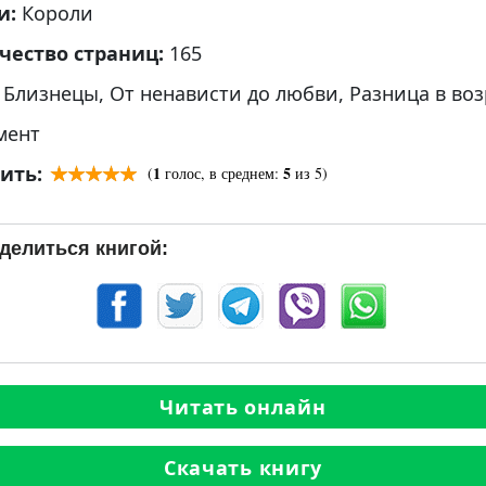
и:
Короли
чество страниц:
165
:
Близнецы
,
От ненависти до любви
,
Разница в воз
мент
ить:
1
5
(
голос, в среднем:
из 5)
делиться книгой:
Читать онлайн
Скачать книгу