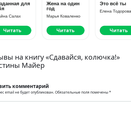
на на один
Это всё ты
Семья из
д
прошлого
Елена Тодорова
рья Коваленко
Ксения Фави
Читать
Читать
Читать
ывы на книгу «Сдавайся, колючка!»
стины Майер
вить комментарий
ес email не будет опубликован.
Обязательные поля помечены
*