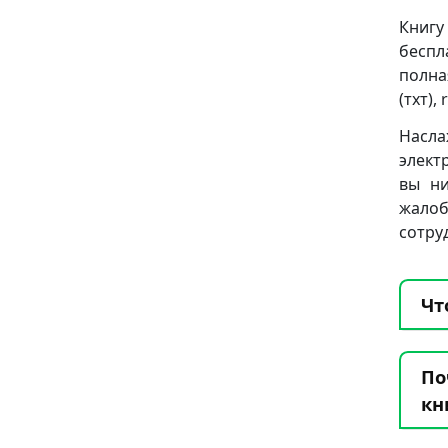
Книгу
беспл
полна
(тхт), 
Насла
элект
вы ни
жало
сотру
Чт
По
кн