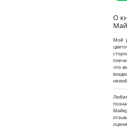
О к
Май
Мой р
цвето
сторо
плечи
что в
владе
нелю
Люби
позна
Майер
отзыв
оцени