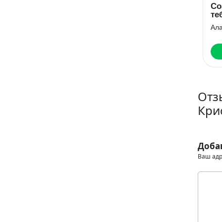
Семья из
Созданная для
Же
прошлого
тебя
го
Ксения Фави
Алайна Салах
Ма
Читать
Читать
Отз
Кри
Доба
Ваш адр