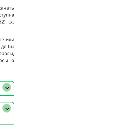
качать
ступна
), txt
ре или
Где бы
просы,
осы о