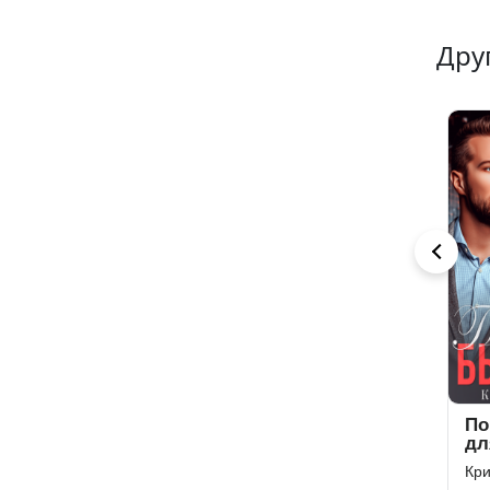
Дру
7
6
5
Не откажусь,
Помощница
За
девочка
для бывшего
лю
Кристина Майер
Кристина Майер
Кр