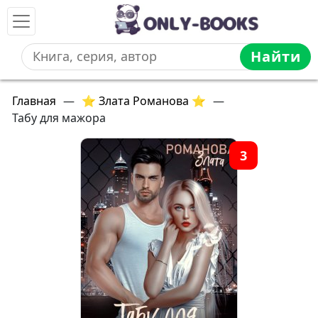
Найти
Главная
—
⭐ Злата Романова ⭐
—
Табу для мажора
3