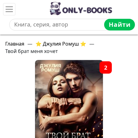
Найти
Главная
—
⭐ Джулия Ромуш ⭐
—
Твой брат меня хочет
2