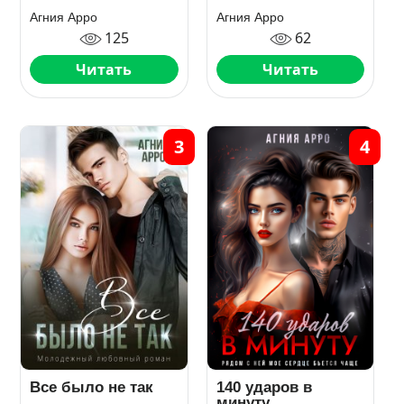
Агния Арро
Агния Арро
125
62
Читать
Читать
3
4
Все было не так
140 ударов в
минуту