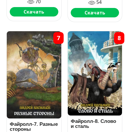
70
54
Скачать
Скачать
7
8
Файролл-8. Слово
Файролл-7. Разные
и сталь
стороны