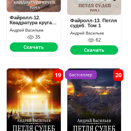
Файролл-12.
Файролл-13. Петля
Квадратура круга.
судеб. Том 1
Том 4
Андрей Васильев
Андрей Васильев
35
62
Скачать
Скачать
19
20
Бестселлер