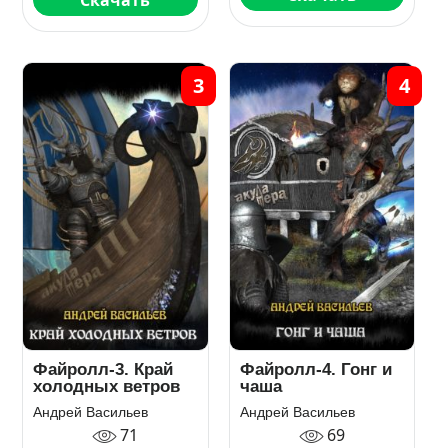
3
4
Файролл-3. Край
Файролл-4. Гонг и
холодных ветров
чаша
Андрей Васильев
Андрей Васильев
71
69