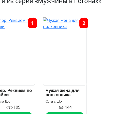
ги из серии «Мужчины в погонах»
1
2
ер. Реквием по
Чужая жена для
бви
полковника
ьга Шо
Ольга Шо
109
144