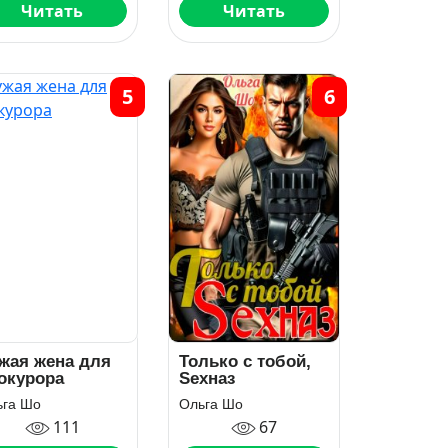
Читать
Читать
5
6
жая жена для
Только с тобой,
окурора
Sexназ
ьга Шо
Ольга Шо
111
67