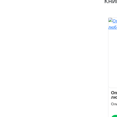
Кни
Оп
лю
Ол