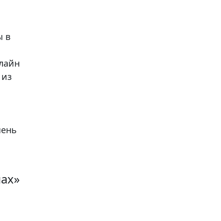
ы в
нлайн
 из
чень
ах»