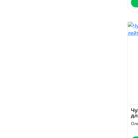
Чу
дл
Ол