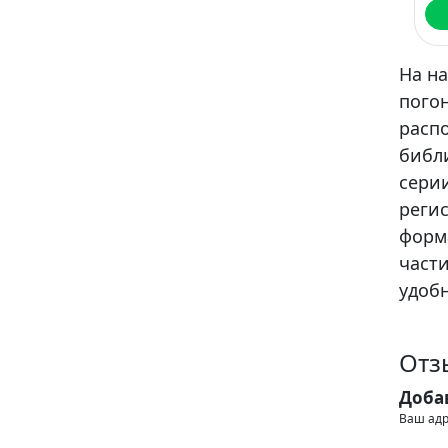
На н
погон
расп
библ
сери
регис
форма
части
удобн
Отз
Доба
Ваш адр