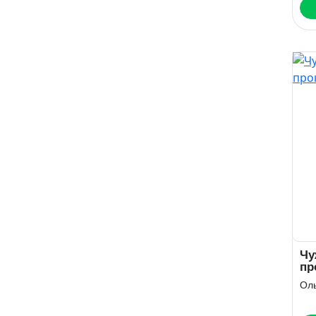
Чу
пр
Ол