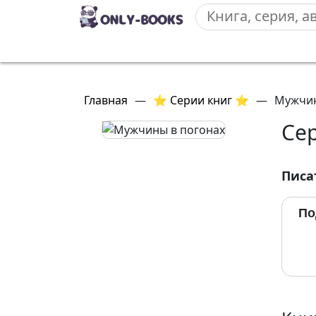
Главная
—
⭐ Серии книг ⭐
—
Мужчин
Се
Писа
По