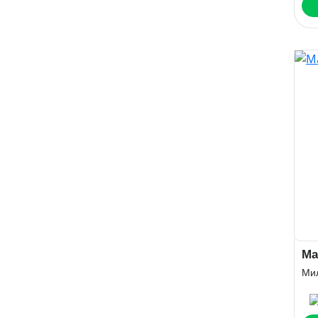
Ма
Ми