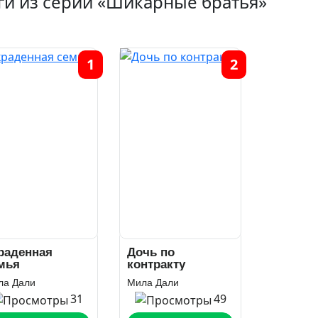
ги из серии «Шикарные братья»
1
2
раденная
Дочь по
мья
контракту
ла Дали
Мила Дали
31
49