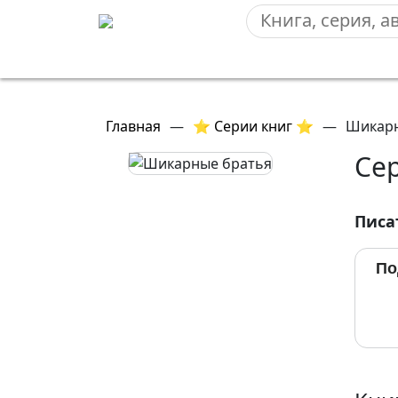
Главная
—
⭐ Серии книг ⭐
—
Шикарн
Се
Писа
По