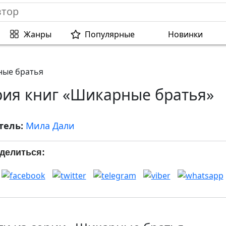
Жанры
Популярные
Новинки
ые братья
рия книг «Шикарные братья»
тель:
Мила Дали
делиться: