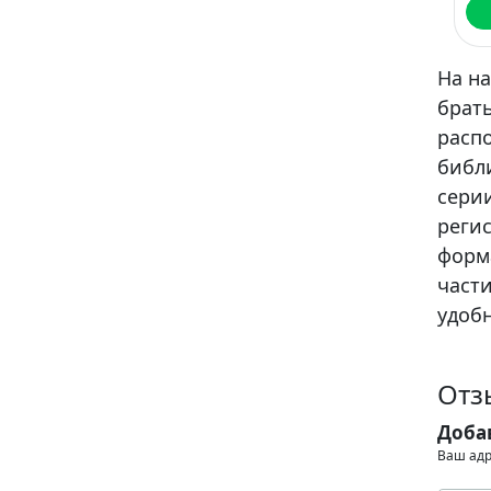
На н
брать
расп
библ
сери
регис
форма
части
удобн
Отз
Доба
Ваш адр