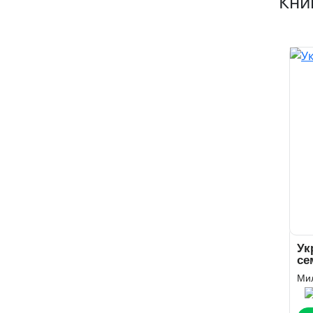
Кни
Ук
се
Ми