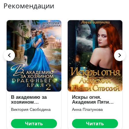
Рекомендации
В академию за
Искры огня.
хозяином
Академия Пяти
Драконьего Края.
Стихий
Виктория Свободина
Анна Платунова
Кто потерял
невесту?
Читать
Читать