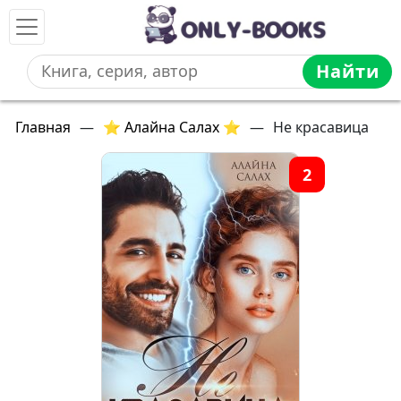
Найти
Главная
—
⭐ Алайна Салах ⭐
—
Не красавица
2